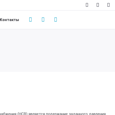
Контакты
набжения (НСВ) является подержание заданного давления