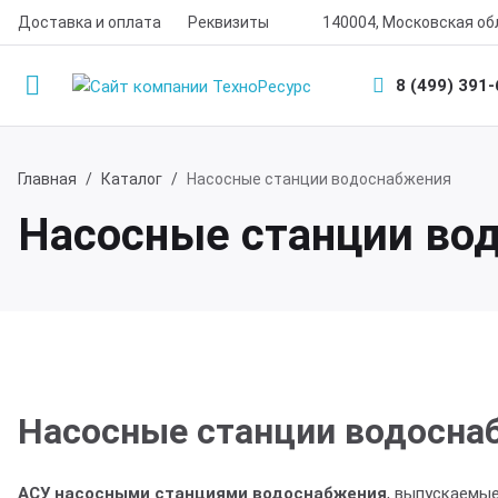
Доставка и оплата
Реквизиты
140004, Московская обл
8 (499) 391
Назад
Назад
Главная
Каталог
Насосные станции водоснабжения
Насосные станции во
одукция
мпания
нализационные насосные станции
компании
сосные станции водоснабжения
ртнеры
Насосные станции водосна
жарные насосные станции
квизиты
АСУ насосными станциями водоснабжения
, выпускаемы
зывы