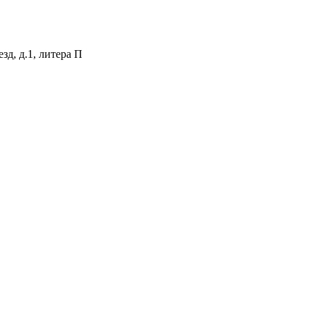
зд, д.1, литера П