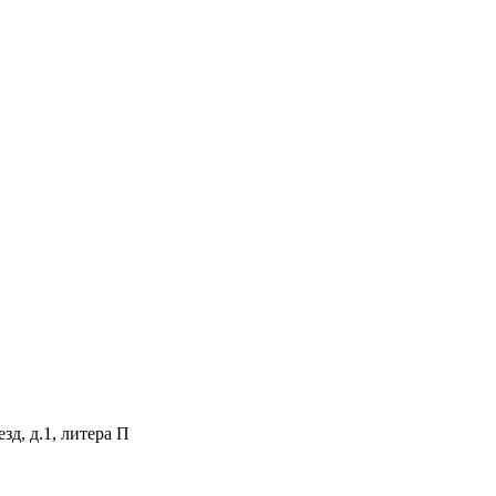
зд, д.1, литера П