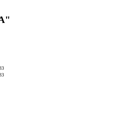
А"
33
33