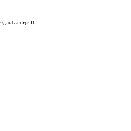
зд, д.1, литера П