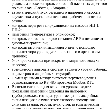
режиме, а также контроль состояний насосных агрегатов
по сигналам «Работа», «Авария»;
автоматический пуск резервного напорного насоса в
случае отказа пуска или невыхода рабочего насоса на
режим;
контроль перегрева циркуляционных насосов НЦ-1,
НЦ-2;
измерения температуры в блок-боксе;
контроль состояния вводов питания АВР и питание от
дизель-генераторной;
контроль затопления машинного зала, с помощью
сигнализатора уровня, установленного в дренажном
приямке;
блокировка насоса при вскрытии защитного кожуха
насосов;
возможность вывода в систему верхнего уровня рабочих
параметров и аварийных ситуаций;
Обмен данными между системой верхнего уровня
осуществляется по RS-485 протокол Modbus RTU;
В состав сигналов для верхнего уровня входит:
показания измерений давления на напорных
трубопроводах, температура помещения, аварийная
сигнализация в случае затопляемости помещения,
сигналы авария, работа, пуск, стоп, автоматический
режим для напорных насосов, сигнализация местного/