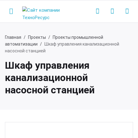
Главная
Проекты
Проекты промышленной
автоматизации
Шкаф управления канализационной
Назад
Назад
насосной станцией
Шкаф управления
одукция
мпания
канализационной
нализационные насосные станции
компании
насосной станцией
сосные станции водоснабжения
ртнеры
жарные насосные станции
квизиты
зывы