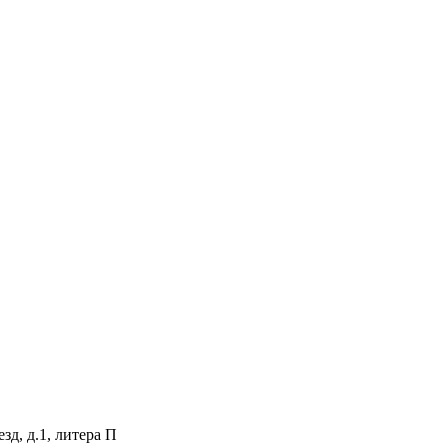
зд, д.1, литера П