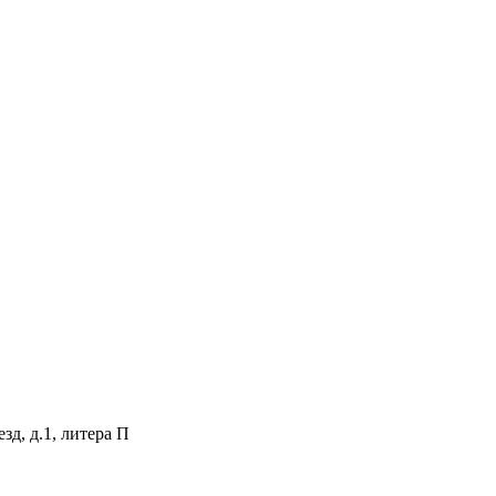
зд, д.1, литера П