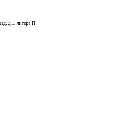
зд, д.1, литера П