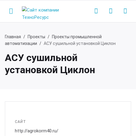
Главная
Проекты
Проекты промышленной
автоматизации
АСУ сушильной установкой Циклон
Назад
Назад
АСУ сушильной
одукция
мпания
установкой Циклон
нализационные насосные станции
компании
сосные станции водоснабжения
ртнеры
жарные насосные станции
квизиты
САЙТ
http://agrokorm40.ru/
зывы