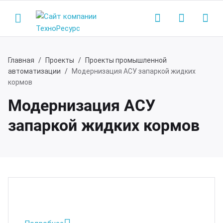
Главная
Проекты
Проекты промышленной
автоматизации
Модернизация АСУ запаркой жидких
Назад
Назад
кормов
Модернизация АСУ
одукция
мпания
запаркой жидких кормов
нализационные насосные станции
компании
сосные станции водоснабжения
ртнеры
жарные насосные станции
квизиты
зывы