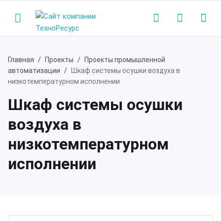
Главная
Проекты
Проекты промышленной
автоматизации
Шкаф системы осушки воздуха в
Назад
Назад
низкотемпературном исполнении
Шкаф системы осушки
одукция
мпания
воздуха в
нализационные насосные станции
компании
низкотемпературном
исполнении
сосные станции водоснабжения
ртнеры
жарные насосные станции
квизиты
зывы